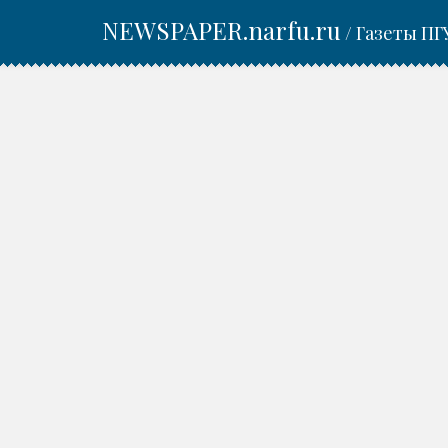
NEWSPAPER.narfu.ru
/ Газеты ПГ